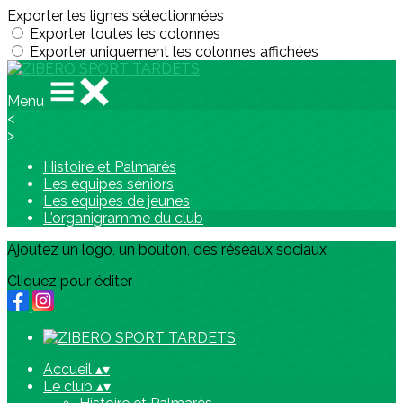
Exporter les lignes sélectionnées
Exporter toutes les colonnes
Exporter uniquement les colonnes affichées
Menu
<
>
Histoire et Palmarès
Les équipes séniors
Les équipes de jeunes
L'organigramme du club
Ajoutez un logo, un bouton, des réseaux sociaux
Cliquez pour éditer
Accueil
▴
▾
Le club
▴
▾