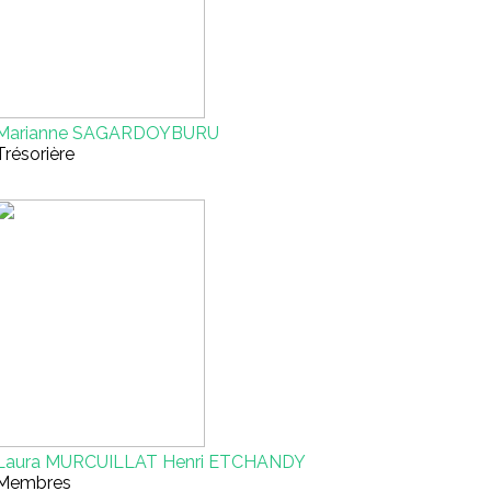
Marianne SAGARDOYBURU
Trésorière
Laura MURCUILLAT Henri ETCHANDY
Membres