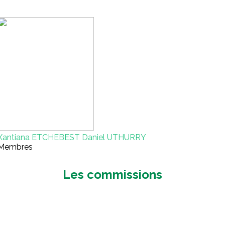
Xantiana ETCHEBEST Daniel UTHURRY
Membres
Les commissions