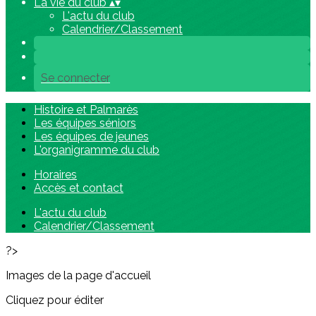
La vie du club
▴
▾
L'actu du club
Calendrier/Classement
Se connecter
Histoire et Palmarès
Les équipes séniors
Les équipes de jeunes
L'organigramme du club
Horaires
Accès et contact
L'actu du club
Calendrier/Classement
?>
Images de la page d'accueil
Cliquez pour éditer