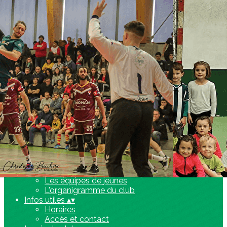
Exporter les lignes sélectionnées
Exporter toutes les colonnes
Exporter uniquement les colonnes affichées
Menu
Ajoutez un logo, un bouton, des réseaux sociaux
Cliquez pour éditer
Accueil
▴
▾
Le club
▴
▾
Histoire et Palmarès
Les équipes séniors
Les équipes de jeunes
L'organigramme du club
Infos utiles
▴
▾
Horaires
Accès et contact